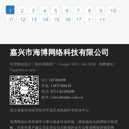
1
2
3
4
5
6
7
8
9
10
11
12
13
14
15
16
17
>
>>
嘉兴市海博网络科技有限公司
外贸网站设计
/
海外营销推广
/
Google SEO
/
Ads SEM
/
免费建站 |
SupplierList.com
QQ:
187308490
手机:
13957386118
电话:
0573-82180208
邮件:
sales@haibo.com.cn
浙江省嘉兴市经济技术开发区龙凤路利丰商业中心
海博网络以研究搜寻引擎行销多年的经验，根据最佳化的网络行销策
略，为常州客户建立完全符合SEO标准的全方位整体网络营销型网